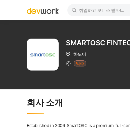
SMARTOSC FINTE
하노이
외주
회사 소개
Established in 2006, SmartOSC is a premium, full-serv