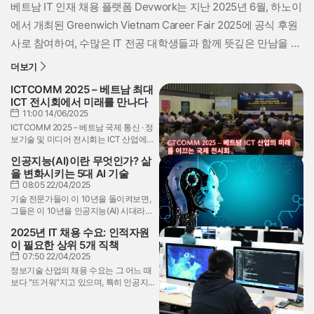
베트남 IT 인재 채용 플랫폼 Devwork는 지난 2025년 6월, 하노이
에서 개최된 Greenwich Vietnam Career Fair 2025에 공식 후원
사로 참여하여, 수많은 IT 전공 대학생들과 함께 뜻깊은 만남을 가
졌습니다.그리니치 베트남 취업 박람회는 Greenwich Vietnam 대
더보기
학교 하노이 캠퍼스 산하 기업 관계 부서가 매년 주최하는 대표적
ICTCOMM 2025 – 베트남 최대
인 취업 및 진로 박람회로, 학생들과 우수한 기업 간의 전략적 교
ICT 전시회에서 미래를 만나다
11:00 14/06/2025
류의 장을 제공합니다. 이번 행사에는 수백 명의 대학생이 참가해,
ICTCOMM 2025 – 베트남 국제 통신 · 정
다양한 실습 및 취업 기회를 탐색하며 본인의 커리어를 구체화할
보기술 및 미디어 전시회는 ICT 산업에
수 있는 시간으로 채워졌습니다....
관심 있는 기업이라면 절대 놓쳐서는 안
인공지능(AI)이란 무엇인가? 삶
될 동남아시아 최대 규모의 산업 박람회
을 변화시키는 5대 AI 기술
입니다.올해 전시회는 2025년 6월 12일
08:05 22/04/2025
(목)부터 6월 14일(토)까지, 베트남 호찌
민시의 **사이공 전시컨벤션센터
기술 전문가들이 이 10년을 돌이켜보면,
(SECC)**에서 개최될 예정입니다.본 전
그들은 이 10년을 인공지능(AI) 시대라고
시회는 통신, 정보기술, 방송, 전자, 디지
부를 것입니다. 이 파괴적 기술은 의료부
2025년 IT 채용 수요: 인적자원
털 콘텐츠 분야의 최신 기술 트렌드와 혁
터 교육, 엔터테인먼트까지 모든 산업과
이 필요한 상위 5개 직책
신적인 솔루션을 한자리에서 만나볼 수
분야를 혁신하고 있습니다. Devwork에
07:50 22/04/2025
있는 기회로, 전 세계 수백 개의 기업과 전
참여하여 AI의 "놀라운" 힘과 그것이 세상
문가들이 한자리에 모여 산업의 현재와
을 어떻게 변화시키고 있는지 알아보세
정보기술 산업의 채용 수요는 그 어느 때
미래를 논의하게 됩니다.
요.
보다 "뜨거워"지고 있으며, 특히 인공지
능, 소프트웨어 개발, 디지털 혁신과 같은
분야에서 수요가 높습니다. 인력 부족은